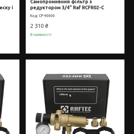
Самопромивний фільтр з
ску і
редуктором 3/4" Raf RCFR02-C
CP-90000
2 310 ₴
В наявності