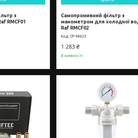
льтр з
Самопромивний фільтр з
Raf RMCF01
манометром для холодної во
Raf RMCF02
CP-98623
1 283 ₴
В наявності