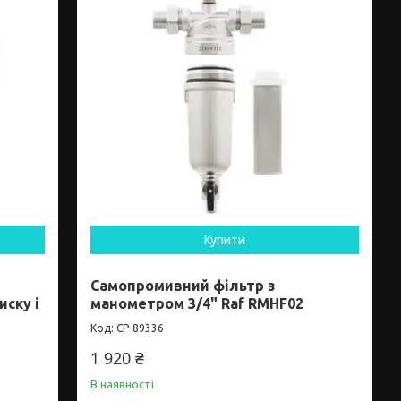
Купити
Самопромивний фільтр з
ску і
манометром 3/4" Raf RMHF02
CP-89336
1 920 ₴
В наявності