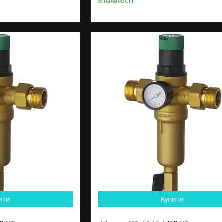
В наявності
ити
Купити