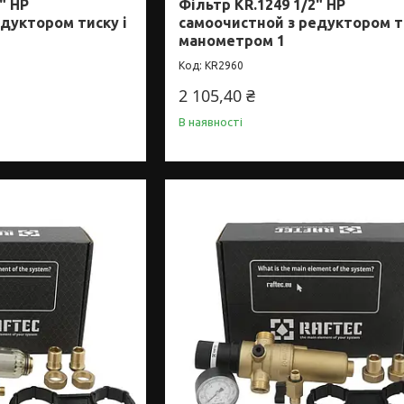
" НР
Фільтр KR.1249 1/2" НР
дуктором тиску і
самоочистной з редуктором ти
манометром 1
KR2960
2 105,40 ₴
В наявності