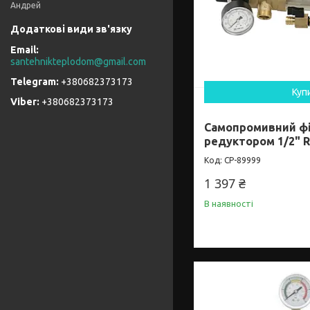
Андрей
santehnikteplodom@gmail.com
+380682373173
Куп
+380682373173
Самопромивний фі
редуктором 1/2" R
CP-89999
1 397 ₴
В наявності