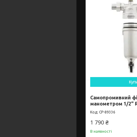
Куп
Самопромивний фі
манометром 1/2" 
CP-89336
1 790 ₴
В наявності