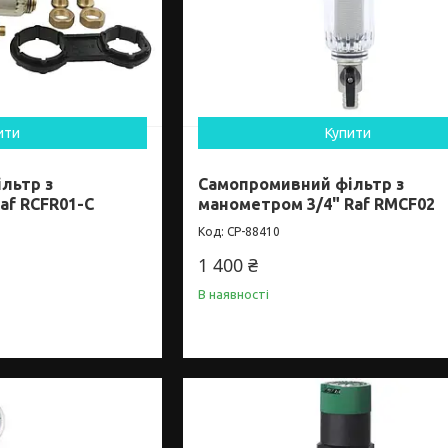
ити
Купити
льтр з
Самопромивний фільтр з
af RCFR01-C
манометром 3/4" Raf RMCF02
CP-88410
1 400 ₴
В наявності