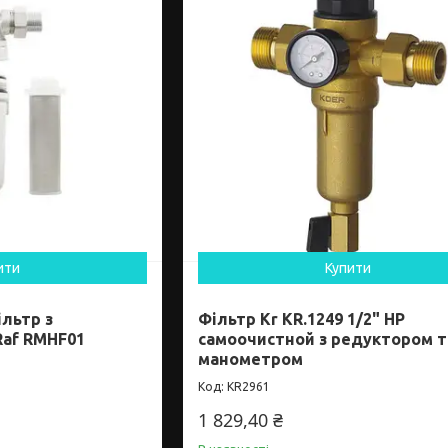
ити
Купити
льтр з
Фільтр Kr KR.1249 1/2" НР
Raf RMHF01
самоочистной з редуктором ти
манометром
KR2961
1 829,40 ₴