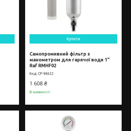
Купити
Самопромивний фільтр з
манометром для гарячої води 1"
Raf RMHF02
CP-98622
1 608 ₴
В наявності