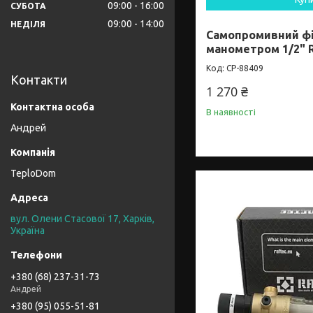
09:00
16:00
СУБОТА
09:00
14:00
НЕДІЛЯ
Самопромивний фі
манометром 1/2" 
CP-88409
Контакти
1 270 ₴
В наявності
Андрей
TeploDom
вул. Олени Стасової 17, Харків,
Україна
+380 (68) 237-31-73
Андрей
+380 (95) 055-51-81