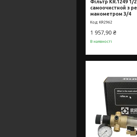
Фільтр KR.1249 1/2
самоочистной з ре
манометром 3/4
KR2962
1 957,90 ₴
В наявності