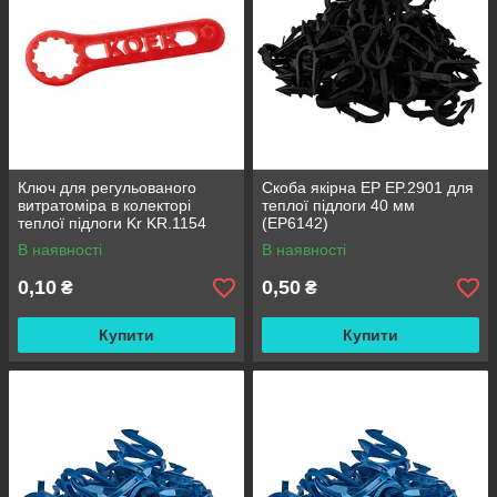
Ключ для регульованого
Скоба якірна EP EP.2901 для
витратоміра в колекторі
теплої підлоги 40 мм
теплої підлоги Kr KR.1154
(EP6142)
(KR3361)
В наявності
В наявності
0,10
0,50
₴
₴
Купити
Купити