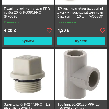
Подвійне кріплення для PPR
EP комплект з/год (керамічні
труби 20 Kr K0080.PRO
диски + прокладка) для кран
(KP0096)
букс (мін — 10 шт.) (AC0559)
В наявності
В наявності
4,20
4,30
₴
₴
Купити
Купити
Заглушка Kr K0277.PRO - 1/2
Тройник 20x20x20 PPR Ep
PPR НР (KP2921)
EP.0026 (EP4077)