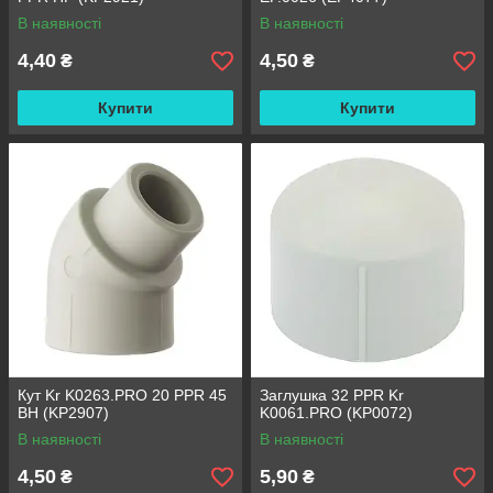
В наявності
В наявності
4,40
4,50
₴
₴
Купити
Купити
Кут Kr K0263.PRO 20 PPR 45
Заглушка 32 PPR Kr
ВН (KP2907)
K0061.PRO (KP0072)
В наявності
В наявності
4,50
5,90
₴
₴