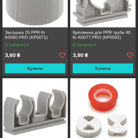
Заглушка 25 PPR Kr
Кріплення для PPR труби 40
K0060.PRO (KP0071)
Kr K0077.PRO (KP0092)
В наявності
В наявності
3,60
3,90
₴
₴
Купити
Купити