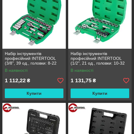
Набір інструментів
Набір інструментів
професійний INTERTOOL
професійний INTERTOOL
(3/8", 39 од., головки: 8-22
(1/2", 21 од., головки: 10-32
мм, біти 11 од.) (ET-6039SP)
мм) (ET-6021SP)
В наявності
В наявності
1 112,22
1 131,75
₴
₴
Купити
Купити