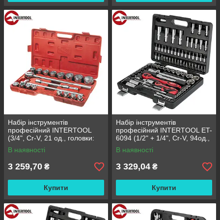
Набір інструментів
Набір інструментів
професійний INTERTOOL
професійний INTERTOOL ET-
(3/4", Cr-V, 21 од., головки:
6094 (1/2" + 1/4", Cr-V, 94од.,
19-50 мм) (HT-2221)
головки 4-32мм, біти 32од.,
В наявності
В наявності
подовж.головки 6-19 мм
3 259,70
3 329,04
₴
₴
Купити
Купити