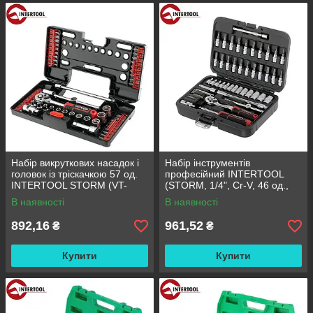
Набір викруткових насадок і
Набір інструментів
головок із тріскачкою 57 од.
професійний INTERTOOL
INTERTOOL STORM (VT-
(STORM, 1/4", Cr-V, 46 од.,
3657)
головки: 4-14 мм, біти 21 од.)
В наявності
В наявності
(ET-8046)
892,16
961,52
₴
₴
Купити
Купити