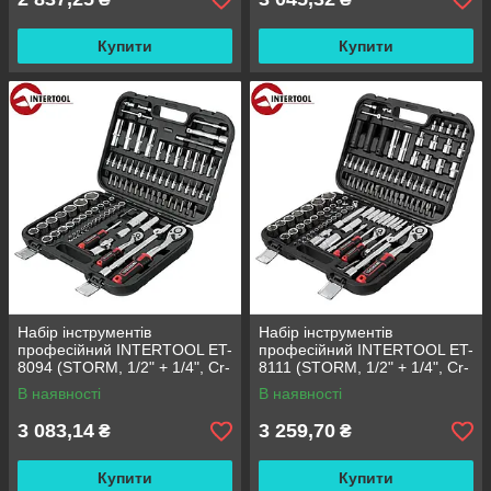
Купити
Купити
Набір інструментів
Набір інструментів
професійний INTERTOOL ET-
професійний INTERTOOL ET-
8094 (STORM, 1/2" + 1/4", Cr-
8111 (STORM, 1/2" + 1/4", Cr-
V, 94 од., головки: 4-32 мм,
V, 111 од., головки: 4-32 мм,
В наявності
В наявності
біти 32 од.
E4-E24, біти 35 од.
3 083,14
3 259,70
₴
₴
Купити
Купити