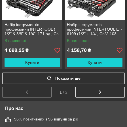
Набір інструментів
Набір інструментів
професійний INTERTOOL (
професійний INTERTOOL ET-
1/2" & 3/8" & 1/4", 171 од., Cr-
6109 (1/2" + 1/4", Cr-V, 108
V STORM) (ET-8171)
од., головки: 12-г. 4-32 мм,
В наявності
В наявності
E4-E24, біти 35 од.
4 098,25
4 158,70
₴
₴
Купити
Купити
Показати ще
1
/ 2
Про нас
96% позитивних з 96 відгуків за рік