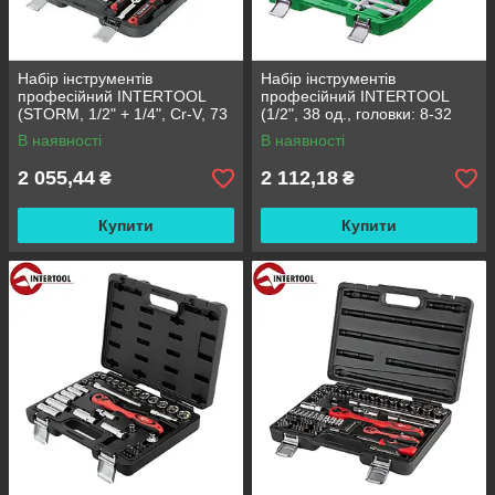
Набір інструментів
Набір інструментів
професійний INTERTOOL
професійний INTERTOOL
(STORM, 1/2" + 1/4", Cr-V, 73
(1/2", 38 од., головки: 8-32
од., головки: 4-27 мм, біти 33
мм, ключі: 8-22 мм) (ET-
В наявності
В наявності
од.) (ET-8073)
6038SP)
2 055,44
2 112,18
₴
₴
Купити
Купити