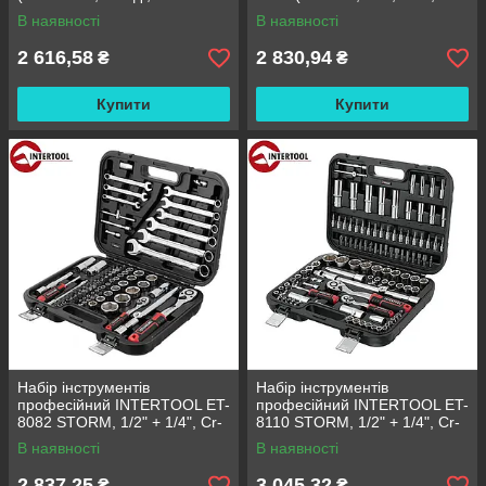
4-32 мм, біти 22 од., ключі: 7-
од., головки: 8-27 мм, біти 14
В наявності
В наявності
19 мм) (ET-6077SP)
од., ключі: 10-17 мм)
2 616,58
2 830,94
₴
₴
Купити
Купити
Набір інструментів
Набір інструментів
професійний INTERTOOL ET-
професійний INTERTOOL ET-
8082 STORM, 1/2" + 1/4", Cr-
8110 STORM, 1/2" + 1/4", Cr-
V, 82 од., головки 4-32 мм,
V, 110од., SUPER LOCK,
В наявності
В наявності
біти 32 од., ключі 8-22
головки: 4-32 мм, E4-E24, біті
35
2 837,25
3 045,32
₴
₴