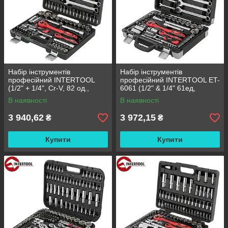
Набір інструментів
Набір інструментів
професійний INTERTOOL
професійний INTERTOOL ET-
(1/2" + 1/4", Cr-V, 82 од.,
6061 (1/2" & 1/4" 61ед,
головки: 4-32 мм, біти 33 од.,
головки: 4-32 мм, ключі: 8-19
В наявності
В наявності
ключі: 8-19 мм) (ET-6082)
мм), Cr-V)
3 940,62
3 972,15
₴
₴
Купити
Купити