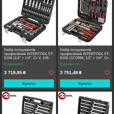
Набір інструментів
Набір інструментів
професійний INTERTOOL ET-
професійний INTERTOOL ET-
6108 (1/2" + 1/4", Cr-V, 108
8100 (STORM, 1/2" + 1/4", Cr-
од., головки: 6-г. 4-32 мм, E4-
V, 100 од., головки: 4-32 мм,
В наявності
В наявності
E24, біти 35 од.
біти 13 од.
3 719,95
3 751,48
₴
₴
Купити
Купити