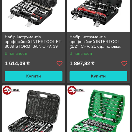
Набір інструментів
Набір інструментів
професійний INTERTOOL ET-
професійний INTERTOOL
8039 STORM, 3/8", Cr-V, 39
(1/2", Cr-V, 21 од., головки:
од., головки 8-22 мм, біти 11
10-32 мм) (ET-6021)
В наявності
В наявності
од., подовжень.голівок 8-19 м
1 614,09
1 897,82
₴
₴
Купити
Купити