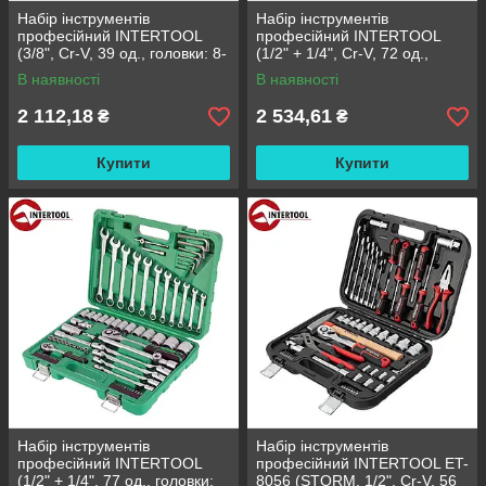
Набір інструментів
Набір інструментів
професійний INTERTOOL
професійний INTERTOOL
(3/8", Cr-V, 39 од., головки: 8-
(1/2" + 1/4", Cr-V, 72 од.,
22 мм, біти 11 од.), Cr-V) (ET-
головки: 4-27 мм, біти 33 од.)
В наявності
В наявності
6039)
(ET-6072)
2 112,18
2 534,61
₴
₴
Купити
Купити
Набір інструментів
Набір інструментів
професійний INTERTOOL
професійний INTERTOOL ET-
(1/2" + 1/4", 77 од., головки:
8056 (STORM, 1/2", Cr-V, 56