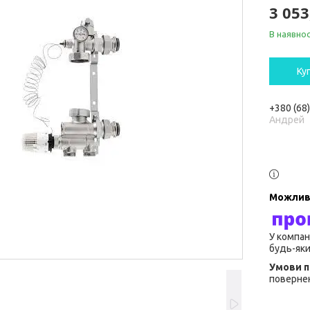
3 053
В наявнос
Ку
+380 (68
Андрей
У компан
будь-яки
повернен