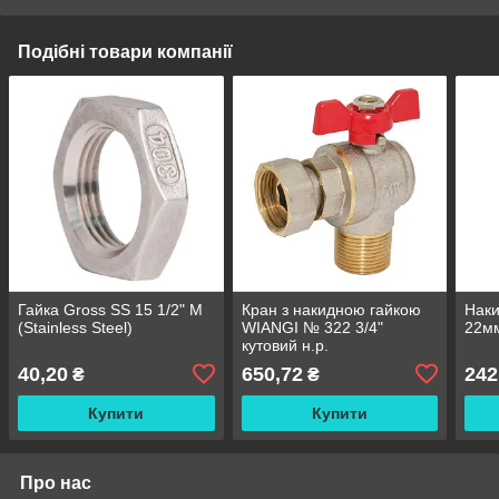
Подібні товари компанії
Гайка Gross SS 15 1/2" М
Кран з накидною гайкою
Наки
(Stainless Steel)
WIANGI № 322 3/4"
22мм
кутовий н.р.
40,20
650,72
242
₴
₴
Купити
Купити
Про нас