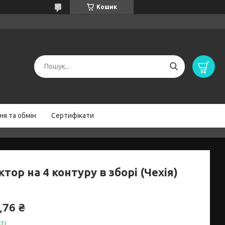
Кошик
я та обмін
Сертифікати
тор на 4 контуру в зборі (Чехія)
,76 ₴
ті