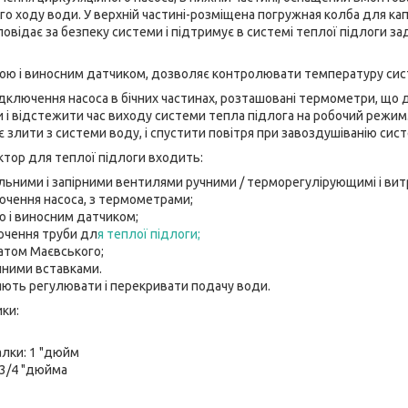
го ходу води. У верхній частині-розміщена погружная колба для ка
повідає за безпеку системи і підтримує в системі теплої підлоги з
кою і виносним датчиком, дозволяє контролювати температуру сис
ідключення насоса в бічних частинах, розташовані термометри, щ
і відстежити час виходу системи тепла підлога на робочий режим.
 злити з системи воду, і спустити повітря при завоздушіванію сис
ктор для теплої підлоги входить:
льними і запірними вентилями ручними / терморегулірующимі і вит
ючення насоса, з термометрами;
ю і виносним датчиком;
ючення труби дл
я теплої підлоги;
матом Маєвського;
йними вставками.
ють регулювати і перекривати подачу води.
ики:
алки: 1 "дюйм
 3/4 "дюйма