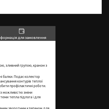
нформація для замовлення
ою, зливний групою, краном з
ні балки. Подає колектор
лансування контурів теплої
робити профілактичні роботи.
 з можливістю зміни
теми тепла підлога і для
ованим зворотним клапаном для