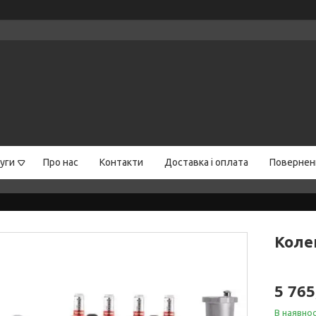
уги
Про нас
Контакти
Доставка і оплата
Поверненн
Колек
5 765
В наявнос