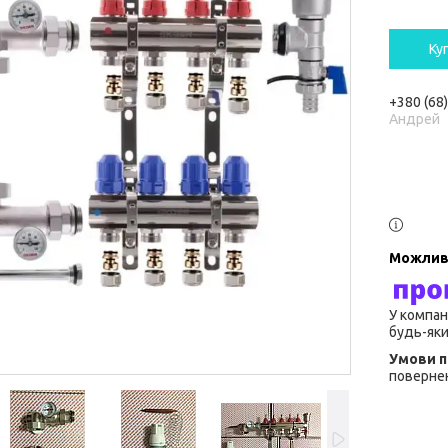
Ку
+380 (68
Андрей
У компан
будь-яки
повернен