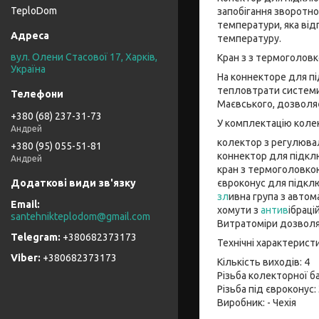
TeploDom
запобігання зворотно
температури, яка від
температуру.
вул. Олени Стасової 17, Харків,
Кран з з термоголов
Україна
На коннекторе для п
тепловтрати системи 
Маєвського, дозволяє
+380 (68) 237-31-73
У комплектацію коле
Андрей
колектор з регулюва
+380 (95) 055-51-81
коннектор для підкл
Андрей
кран з термоголовко
євроконус для підкл
зл
ивна група з авто
хомути з
антив
ібраці
santehnikteplodom@gmail.com
Витратоміри дозволя
+380682373173
Технічні характерист
+380682373173
Кількість виходів: 4
Різьба колекторної б
Різьба під євроконус:
Виробник: - Чехія