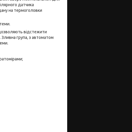
пілярного датчика
адану на термоголовки
теми.
о дозволяють відстежити
 Зливна група, з автоматом
теми.
ратомірами;