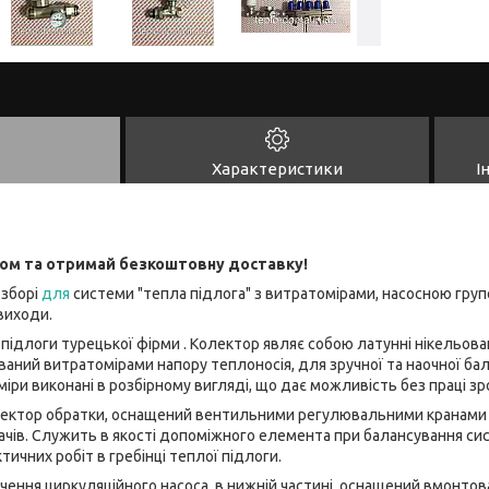
Характеристики
І
сом та отримай безкоштовну доставку!
 зборі
для
системи "тепла підлога" з витратомірами, насосною груп
виходи.
підлоги турецької фірми . Колектор являє собою латунні нікельова
ваний витратомірами напору теплоносія, для зручної та наочної ба
міри виконані в розбірному вигляді, що дає можливість без праці з
лектор обратки, оснащений вентильними регулювальними кранами
чів. Служить в якості допоміжного елемента при балансування сис
ичних робіт в гребінці теплої підлоги.
чення циркуляційного насоса, в нижній частині, оснащений вмонт