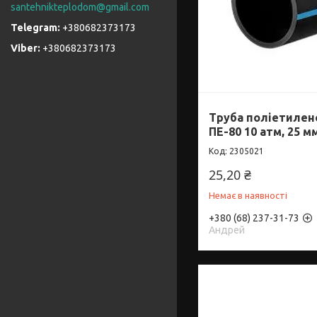
santehnikteplodom@gmail.com
+380682373173
+380682373173
Труба поліетилено
ПЕ-80 10 атм, 25 м
2305021
25,20 ₴
Немає в наявності
+380 (68) 237-31-73
Андрей