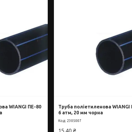
ова WIANGI ПЕ-80
Труба поліетиленова WIANGI 
а
6 атм, 20 мм чорна
2305007
15,40 ₴