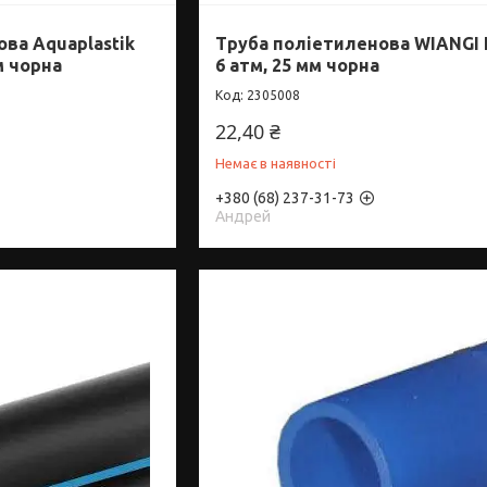
ва Aquaplastik
Труба поліетиленова WIANGI 
м чорна
6 атм, 25 мм чорна
2305008
22,40 ₴
Немає в наявності
+380 (68) 237-31-73
Андрей