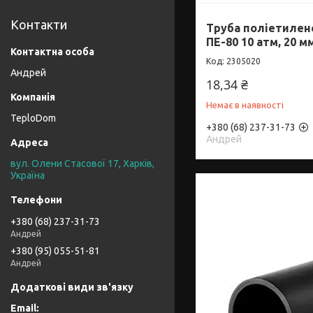
Контакти
Труба поліетилено
ПЕ-80 10 атм, 20 м
2305020
Андрей
18,34 ₴
Немає в наявності
TeploDom
+380 (68) 237-31-73
Андрей
вул. Олени Стасової 17, Харків,
Україна
+380 (68) 237-31-73
Андрей
+380 (95) 055-51-81
Андрей