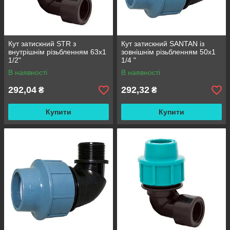
Кут затискний STR з
Кут затискний SANTAN із
внутрішнім різьбленням 63х1
зовнішнім різьбленням 50х1
1/2"
1/4 "
В наявності
В наявності
292,04
292,32
₴
₴
Купити
Купити