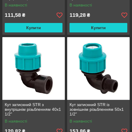
В наявності
В наявності
111,58
119,28
₴
₴
Купити
Купити
Кут затискний STR з
Кут затискний STR із
внутрішнім різьбленням 40х1
зовнішнім різьбленням 50х1
1/2"
1/2"
В наявності
В наявності
120,82
153,86
₴
₴