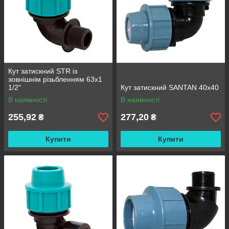
Кут затискний STR із
зовнішнім різьбленням 63х1
1/2"
Кут затискний SANTAN 40х40
В наявності
В наявності
255,92
277,20
₴
₴
Купити
Купити