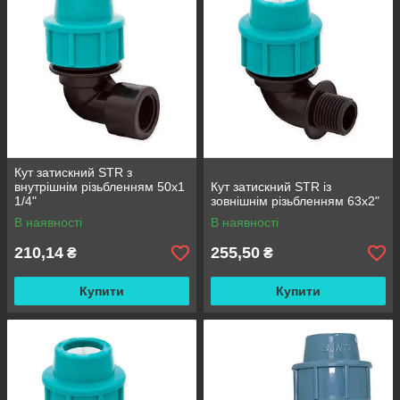
Кут затискний STR з
внутрішнім різьбленням 50х1
Кут затискний STR із
1/4"
зовнішнім різьбленням 63х2"
В наявності
В наявності
210,14
255,50
₴
₴
Купити
Купити