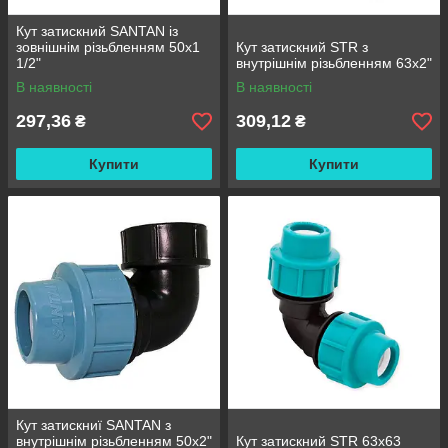
Кут затискний SANTAN із
зовнішнім різьбленням 50х1
Кут затискний STR з
1/2"
внутрішнім різьбленням 63х2"
В наявності
В наявності
297,36
309,12
₴
₴
Купити
Купити
Кут затискниї SANTAN з
внутрішнім різьбленням 50х2"
Кут затискний STR 63х63