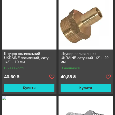
Штуцер поливальний
Штуцер поливальний
UKRAINE посилений, латунь
UKRAINE латунний 1/2" н 20
1/2" н 10 мм
мм
В наявності
В наявності
40,60
40,88
₴
₴
Купити
Купити