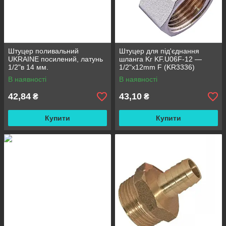
Штуцер поливальний
Штуцер для під'єднання
UKRAINE посилений, латунь
шланга Kr KF.U06F-12 —
1/2"в 14 мм.
1/2"x12mm F (KR3336)
В наявності
В наявності
42,84
43,10
₴
₴
Купити
Купити