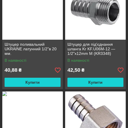
Штуцер поливальний
Штуцер для під'єднання
UKRAINE латунний 1/2"в 20
шланга Kr KF.U06M-12 —
мм.
1/2"x12mm M (KR3348)
В наявності
В наявності
40,88
42,50
₴
₴
Купити
Купити