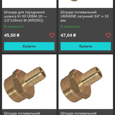
Штуцер для під'єднання
Штуцер поливальний
шланга Kr KF.U06M-18 —
UKRAINE латунний 3/4" н 10
1/2"x18mm M (KR3351)
мм
В наявності
В наявності
45,50
47,04
₴
₴
Купити
Купити
Штуцер поливальний
Штуцер поливальний