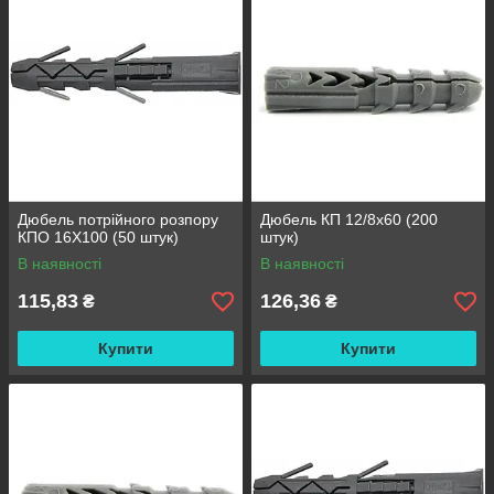
Дюбель потрійного розпору
Дюбель КП 12/8х60 (200
КПО 16X100 (50 штук)
штук)
В наявності
В наявності
115,83
126,36
₴
₴
Купити
Купити