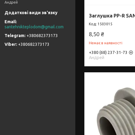
Андрей
Заглушка PP-R SA
1503015
santehnikteplodom@gmail.com
8,50 ₴
+380682373173
Немає в наявності
+380682373173
+380 (68) 237-31-73
Андрей