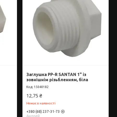
Заглушка PP-R SANTAN 1" із
зовнішнім різьбленням, біла
15040182
12,75 ₴
Немає в наявності
+380 (68) 237-31-73
Андрей