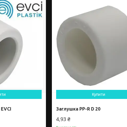
ити
Купити
 EVCI
Заглушка PP-R D 20
4,93 ₴