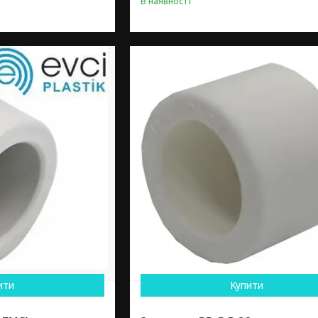
В наявності
ити
Купити