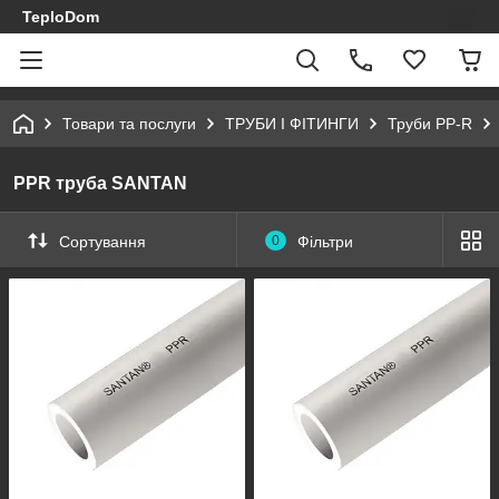
TeploDom
Товари та послуги
ТРУБИ І ФІТИНГИ
Труби PP-R
PPR труба SANTAN
Сортування
0
Фільтри