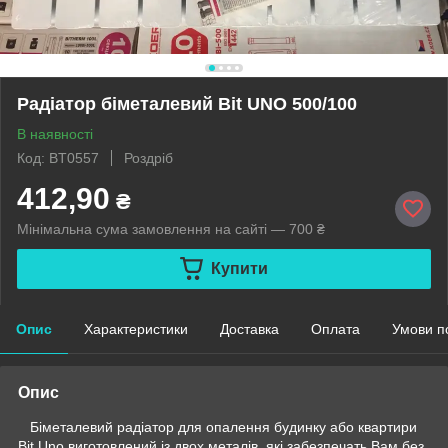
Радіатор біметалевий Bit UNO 500/100
В наявності
Код: BT0557
Роздріб
412,90
₴
Мінімальна сума замовлення на сайті — 700 ₴
Купити
Опис
Характеристики
Доставка
Оплата
Умови п
Опис
Біметалевий радіатор для опалення будинку або квартири
Bit Uno виготовлений із двох металів, які забезпечать Вам без