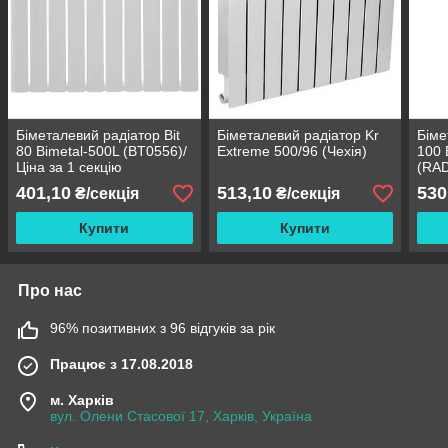
Біметалевий радіатор Bit
Біметалевий радіатор Kr
Біме
80 Bimetal-500L (BT0556)/
Extreme 500/96 (Чехія)
100 
Ціна за 1 секцію
(RAD
секц
401,10
513,10
530
₴/секція
₴/секція
Купити
Купити
Про нас
96% позитивних з 96 відгуків за рік
Працює з 17.08.2018
м. Харків
вул. Олени Стасової 17, Харків, Україна