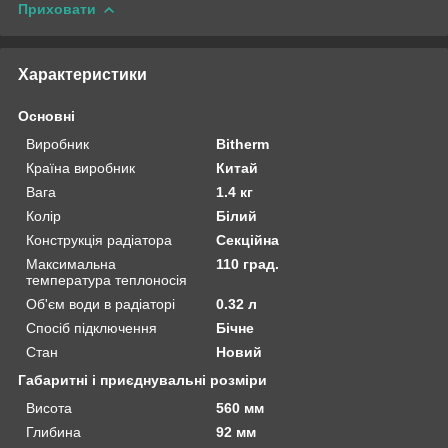
Приховати
Характеристики
Основні
Виробник
Bitherm
Країна виробник
Китай
Вага
1.4 кг
Колір
Білий
Конструкція радіатора
Секційна
Максимальна
110 град.
температура теплоносія
Об'єм води в радіаторі
0.32 л
Спосіб підключення
Бічне
Стан
Новий
Габаритні і приєднувальні розміри
Висота
560 мм
Глибина
92 мм