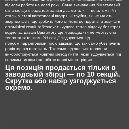
відмови роботу на довгі роки. Саме визначення біметалевий
означає що в радіаторі наявні два метали — це алюміній і
сталь, зі сталі виготовлені внутрішні трубки, які не мають
зварних швів, що зробить його стійким до гідратів, а зовнішні
алюмінієві секції забезпечать чудове тепло віддачу без втрат
водночас давши Вам змогу ще й заощадити не жертвуючи
тепло та затишком. Усі секції з'єднуються під
пресом паранітовими прокладками, що так само убезпечить
радіатор від протікань. Так само під час виготовлення
використовується новітній метод лиття, який відбувається під
великим тиском і запобігає появі мікро тріщин.
Ця позиція продається тільки в
заводській збірці — по 10 секцій.
Скрутка або набір узгоджується
окремо.