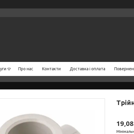
уги
Про нас
Контакти
Доставка і оплата
Поверненн
Трій
19,08
Мінімальн