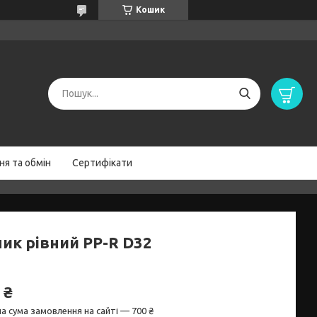
Кошик
я та обмін
Сертифікати
ник рівний PP-R D32
 ₴
а сума замовлення на сайті — 700 ₴