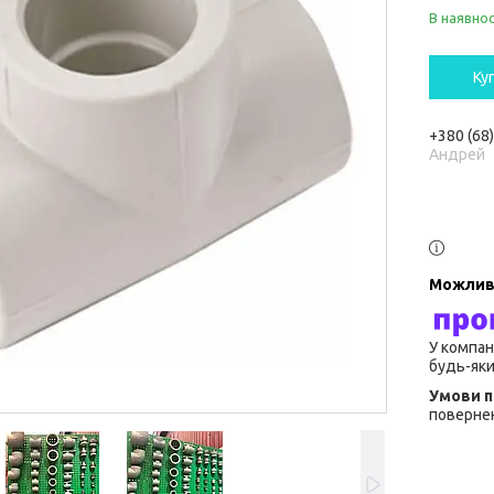
В наявнос
Ку
+380 (68
Андрей
У компан
будь-яки
повернен