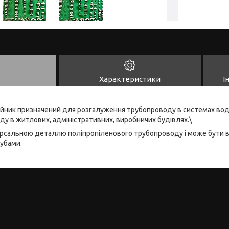
Характеристики
І
ійник призначений для розгалуження трубопроводу в системах вод
оду в житлових, адміністративних, виробничих будівлях.\
версальною деталлю поліпропіленового трубопроводу і може бути в
убами.