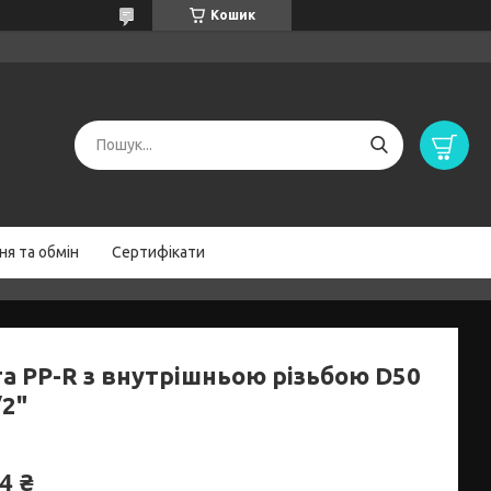
Кошик
я та обмін
Сертифікати
а PP-R з внутрішньою різьбою D50
/2"
4 ₴