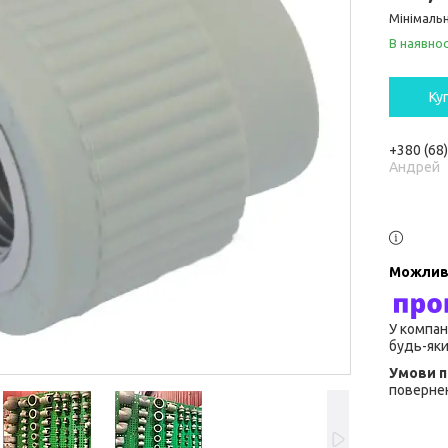
Мінімальн
В наявнос
Ку
+380 (68
Андрей
У компан
будь-яки
повернен