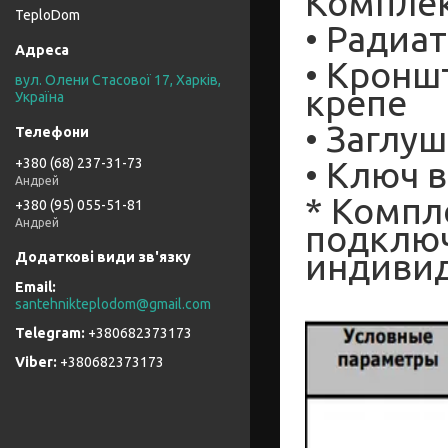
Компле
TeploDom
• Радиат
• Кронш
вул. Олени Стасової 17, Харків,
крепе
Україна
• Заглуш
• Ключ 
+380 (68) 237-31-73
Андрей
* Компл
+380 (95) 055-51-81
Андрей
подключ
индиви
santehnikteplodom@gmail.com
+380682373173
+380682373173