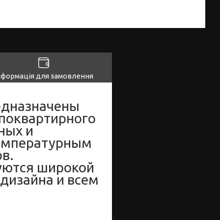
нформація для замовлення
едназначены
 поквартирного
ных и
температурным
в.
уются широкой
дизайна и всем