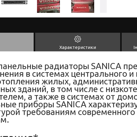
Характеристики
І
панельные радиаторы SANICA пр
нения в системах центрального и
отопления жилых, административ
ных зданий, в том числе с низко
елем, а также в системах от домо
ные приборы SANICA характериз
урой требованиям современного 
м.