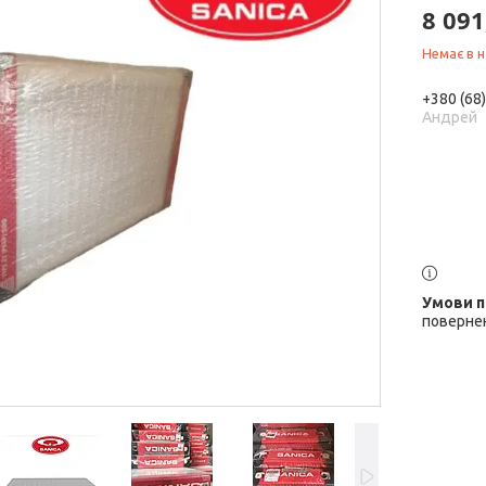
8 091
Немає в н
+380 (68
Андрей
повернен