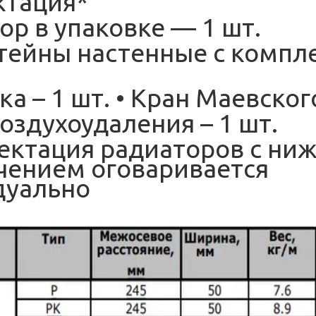
ктация*
ор в упаковке — 1 шт.
тейны настенные с компл
ка – 1 шт. • Кран Маевского
воздухоудаления – 1 шт.
ектация радиаторов с ни
ением оговаривается
дуально