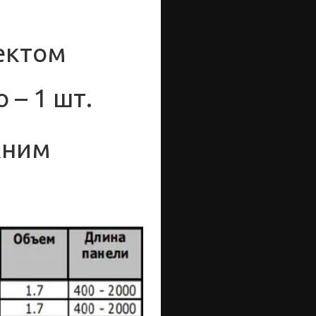
ектом
 – 1 шт.
жним