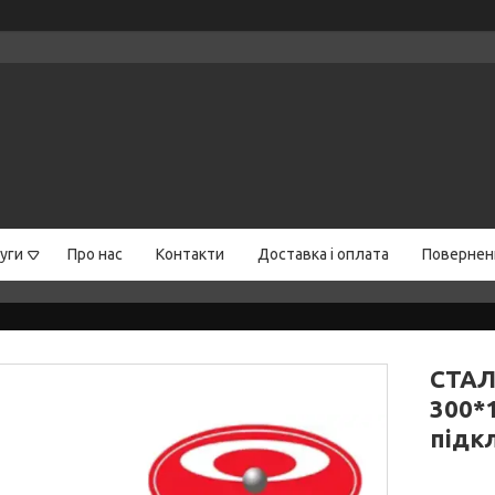
уги
Про нас
Контакти
Доставка і оплата
Поверненн
СТАЛ
300*
підк