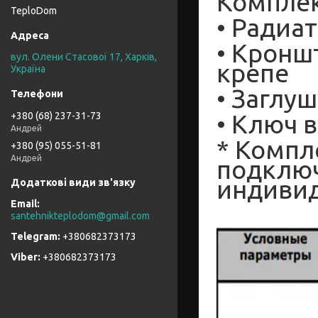
Компле
TeploDom
• Радиат
• Кронш
вул. Олени Стасової 17, Харків,
крепе
Україна
• Заглуш
• Ключ 
+380 (68) 237-31-73
Андрей
* Компл
+380 (95) 055-51-81
Андрей
подключ
индиви
santehnikteplodom@gmail.com
+380682373173
+380682373173