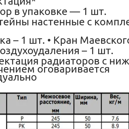
ктация*
ор в упаковке — 1 шт.
тейны настенные с компл
ка – 1 шт. • Кран Маевского
воздухоудаления – 1 шт.
ектация радиаторов с ни
ением оговаривается
дуально