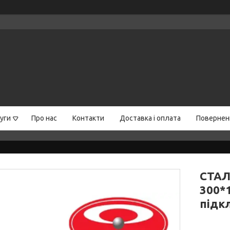
уги
Про нас
Контакти
Доставка і оплата
Поверненн
СТАЛ
300*
підк