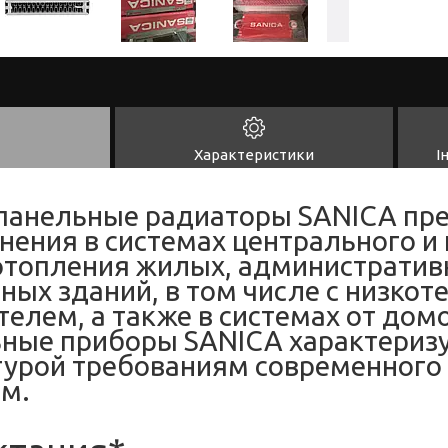
Характеристики
І
панельные радиаторы SANICA пр
нения в системах центрального и
отопления жилых, административ
ных зданий, в том числе с низко
елем, а также в системах от домо
ные приборы SANICA характериз
урой требованиям современного 
м.