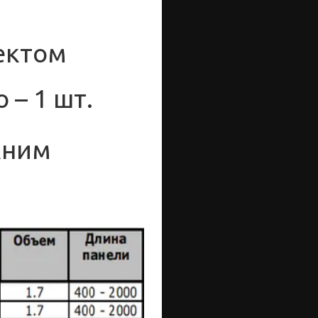
ектом
 – 1 шт.
жним