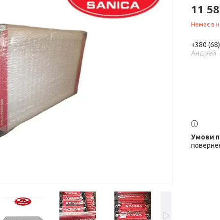
11 58
Немає в н
+380 (68
Андрей
повернен