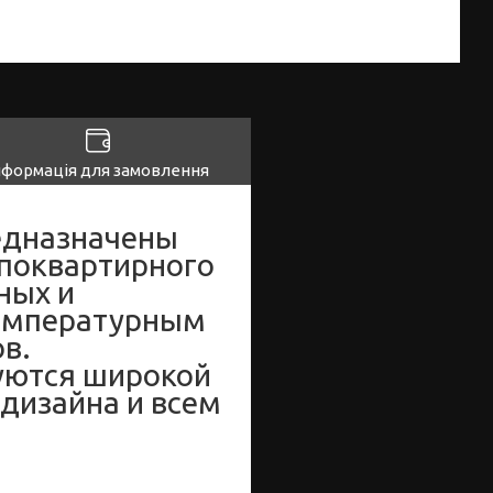
нформація для замовлення
едназначены
 поквартирного
ных и
температурным
в.
уются широкой
дизайна и всем