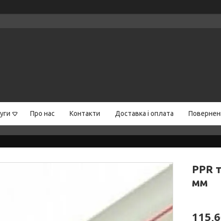
уги
Про нас
Контакти
Доставка і оплата
Поверненн
PPR 
мм
115,6