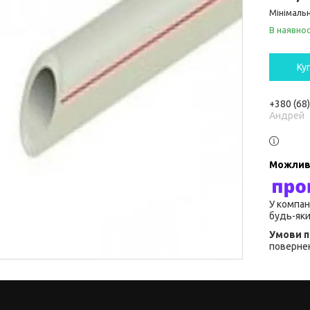
Мінімальн
В наявнос
Ку
+380 (68
Андрей
У компан
будь-яки
повернен