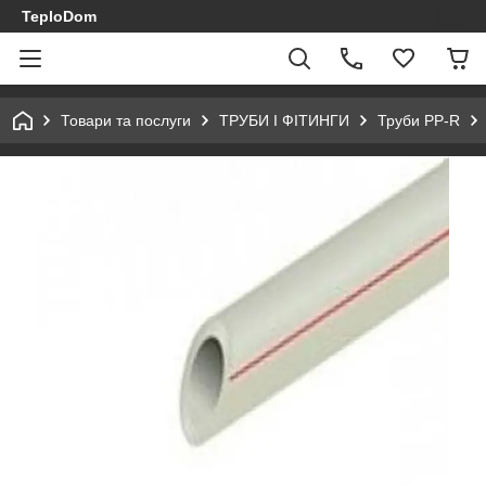
TeploDom
Товари та послуги
ТРУБИ І ФІТИНГИ
Труби PP-R