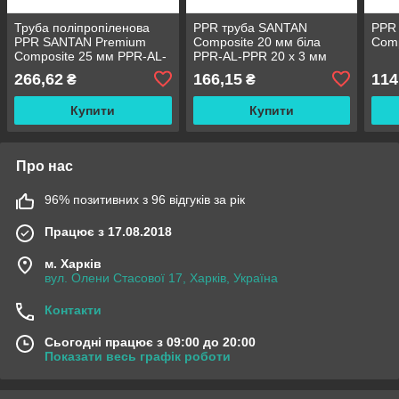
Труба поліпропіленова
PPR труба SANTAN
PPR
PPR SANTAN Premium
Composite 20 мм біла
Comp
Composite 25 мм PPR-AL-
PPR-AL-PPR 20 х 3 мм
PPR 25 х 4,2 мм
266,62
166,15
114
₴
₴
Купити
Купити
Про нас
96% позитивних з 96 відгуків за рік
Працює з 17.08.2018
м. Харків
вул. Олени Стасової 17, Харків, Україна
Контакти
Сьогодні працює з 09:00 до 20:00
Показати весь графік роботи