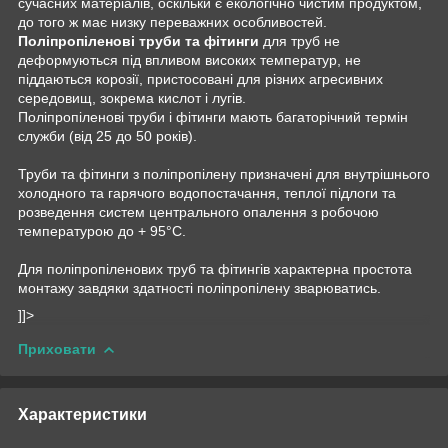
сучасних матеріалів, оскільки є екологічно чистим продуктом,
до того ж має низку переважних особливостей.
Поліпропіленові труби та фітинги
для труб
не
деформуються під впливом високих температур, не
піддаються корозії, пристосовані для різних агресивних
середовищ, зокрема кислот і лугів.
Поліпропіленові труби і фітинги мають багаторічний термін
служби (від 25 до 50 років).
Труби та фітинги з поліпропілену призначені для внутрішнього
холодного та гарячого водопостачання, теплої підлоги та
розведення систем центрального опалення з робочою
температурою до + 95°С.
Для поліпропіленових труб та фітингів характерна простота
монтажу завдяки здатності поліпропілену зварюватись.
]]>
Приховати
Характеристики