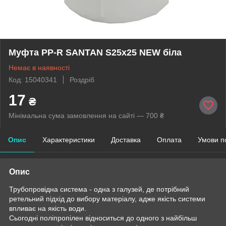
Муфта PP-R SANTAN S25х25 NEW біла
Немає в наявності
Код: 15040341
Роздріб
17
₴
Мінімальна сума замовлення на сайті — 700 ₴
Опис
Характеристики
Доставка
Оплата
Умови п
Опис
Трубопровідна система - одна з галузей, де потрібний
ретельний підхід до вибору матеріалу, адже якість системи
впливає на якість води.
Сьогодні поліпропілен відноситься до одного з найбільш