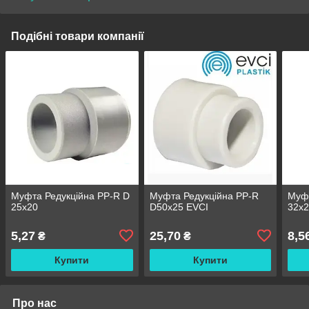
Подібні товари компанії
Муфта Редукційна PP-R D
Муфта Редукційна PP-R
Муфт
25х20
D50х25 EVCI
32х
5,27
25,70
8,5
₴
₴
Купити
Купити
Про нас