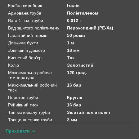
Країна виробник
Італія
Армована труба
Поліетиленом
Вага 1 п.м. труби
0.012 г
Вид зшитого поліетилену
Пероксидний (PE-Xa)
Гарантійний термін
50 років
Довжина бухти
1 м
Зовнішній діаметр
16 мм
Кисневий бар'єр
Так
Колір
Золотистий
Максимальна робоча
120 град.
температура
Максимальний робочий
16 бар
тиск
Перетин труби
Кругле
Руйнівний тиск
16 бар
Тип матеріалу труби
Зшитий поліетилен
Товщина стінки труби
2 мм
Приховати