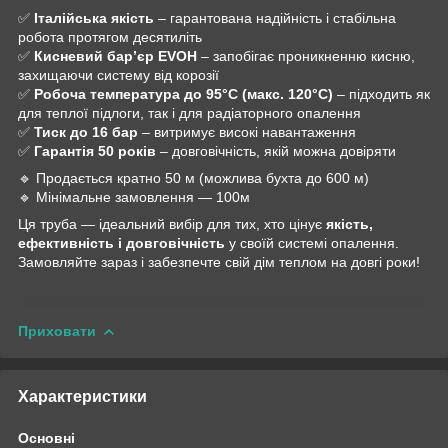
✅
Італійська якість
– гарантована надійність і стабільна
робота протягом десятиліть
✅
Кисневий бар’єр EVOH
– запобігає проникненню кисню,
захищаючи систему від корозії
✅
Робоча температура до 95°C (макс. 120°C)
– підходить як
для теплої підлоги, так і для радіаторного опалення
✅
Тиск до 16 бар
– витримує високі навантаження
✅
Гарантія 50 років
– довговічність, якій можна довіряти
🔹 Продається кратно 50 м (можлива бухта до 600 м)
🔹 Мінімальне замовлення — 100м
Ця труба — ідеальний вибір для тих, хто цінує
якість,
ефективність і довговічність
у своїй системі опалення.
Замовляйте зараз і забезпечте свій дім теплом на довгі роки!
Приховати
Характеристики
Основні