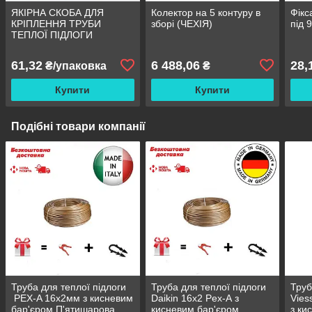
ЯКІРНА СКОБА ДЛЯ
Колектор на 5 контуру в
Фікс
КРІПЛЕННЯ ТРУБИ
зборі (ЧЕХІЯ)
під 
ТЕПЛОЇ ПІДЛОГИ
61,32
6 488,06
28,
₴/упаковка
₴
Купити
Купити
Подібні товари компанії
Труба для теплої підлоги
Труба для теплої підлоги
Труб
PEX-A 16х2мм з кисневим
Daikin 16x2 Pex-А з
Vies
бар'єром П'ятишарова
кисневим бар'єром
з ки