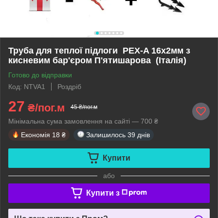
Труба для теплої підлоги PEX-A 16х2мм з
кисневим бар'єром П'ятишарова (Італія)
Готово до відправки
Код: NTVA1
Роздріб
27
₴/пог.м
45 ₴/пог.м
Мінімальна сума замовлення на сайті — 700 ₴
Економія
18 ₴
Залишилось
39 днів
Купити
або
Купити з