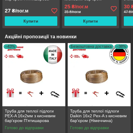
(Італія)
(Німеччина)
П'ят
25
30
₴/пог.м
₴
27
₴/пог.м
35 ₴/пог.м
47 ₴/
Купити
Купити
Акційні пропозиції та новинки
–43%
Безкоштовна доставка
–38%
Труба для теплої підлоги
Труба для теплої підлоги
PEX-A 16х2мм з кисневим
Daikin 16x2 Pex-A з кисневим
бар'єром П'ятишарова
бар'єром (Німеччина)
(Італія)
Готово до відправки
Готово до відправки