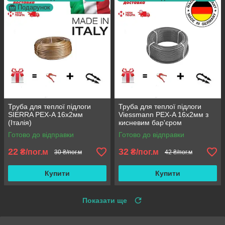
Подарунок
Труба для теплої підлоги
Труба для теплої підлоги
SIERRA PEX-A 16х2мм
Viessmann PEX-A 16х2мм з
(Італія)
кисневим бар'єром
П'ятишарова (Німеччина)
Готово до відправки
Готово до відправки
22
32
₴/пог.м
₴/пог.м
30 ₴/пог.м
42 ₴/пог.м
Купити
Купити
Показати ще