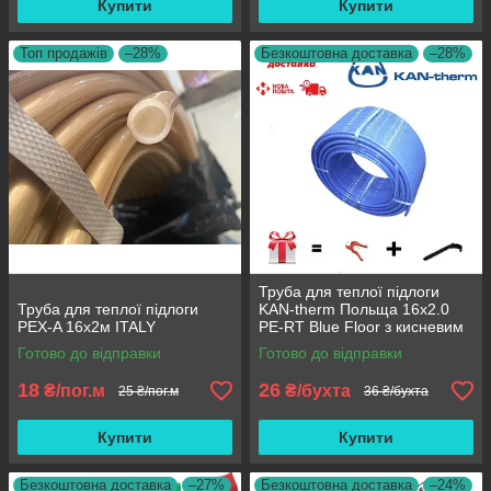
Купити
Купити
Топ продажів
–28%
Безкоштовна доставка
–28%
Труба для теплої підлоги
Труба для теплої підлоги
KAN-therm Польща 16х2.0
PEX-A 16x2м ITALY
PE-RT Blue Floor з кисневим
бар'єром
Готово до відправки
Готово до відправки
18
26
₴/пог.м
₴/бухта
25 ₴/пог.м
36 ₴/бухта
Купити
Купити
Безкоштовна доставка
–27%
Безкоштовна доставка
–24%