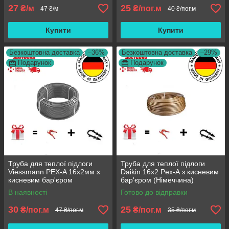
27
25
₴/м
₴/пог.м
47 ₴/м
40 ₴/пог.м
Купити
Купити
Безкоштовна доставка
–36%
Безкоштовна доставка
–29%
Подарунок
Подарунок
Труба для теплої підлоги
Труба для теплої підлоги
Viessmann PEX-A 16х2мм з
Daikin 16x2 Pex-А з кисневим
кисневим бар'єром
бар'єром (Німеччина)
П'ятишарова (Німеччина)
В наявності
Готово до відправки
30
25
₴/пог.м
₴/пог.м
47 ₴/пог.м
35 ₴/пог.м