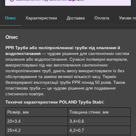
Опис
Характеристики
Доставка
Оплата
Умови п
Опис
PPR Труби або поліпропіленові труби під опалення й
водопостачання
— чудове рішення для сантехнічних систем
опалення або водопостачання. Сучасні полімерні матеріали,
використовувані під час виготовлення сантехнічних
поліпропіленових труб, дають змогу використовувати їх без
обслуговування та заміни великої кількості часу. Термін
безперервної експлуатації труби PPR понад 50 років. Також
пластикова труба — це чудове рішення для подавання
стисненого повітря.
Технічні характеристики POLAND Труба Stabi:
Розмір, мм
Товщина стінки, мм
20×3,4
3,4+0,6
25×4,2
4,2+0,7