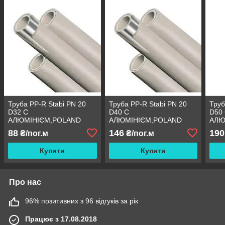
Труба PP-R Stabi PN 20
Труба PP-R Stabi PN 20
Труб
D32 C
D40 C
D50
АЛЮМІНІЄМ,POLAND
АЛЮМІНІЄМ,POLAND
АЛЮ
88
146
190
₴/пог.м
₴/пог.м
Купити
Купити
Про нас
96% позитивних з 96 відгуків за рік
Працює з 17.08.2018