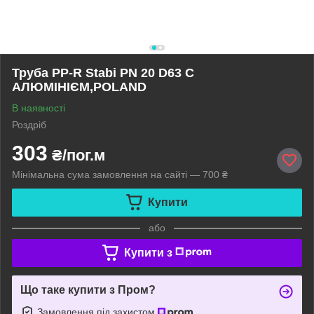
Труба PP-R Stabi PN 20 D63 C
АЛЮМІНІЄМ,POLAND
В наявності
Роздріб
303
₴/пог.м
Мінімальна сума замовлення на сайті — 700 ₴
Купити
або
Купити з
Що таке купити з Пром?
Замовлення під захистом