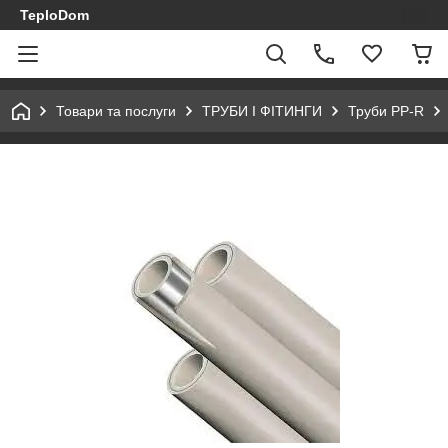
TeploDom
Товари та послуги
ТРУБИ І ФІТИНГИ
Труби PP-R