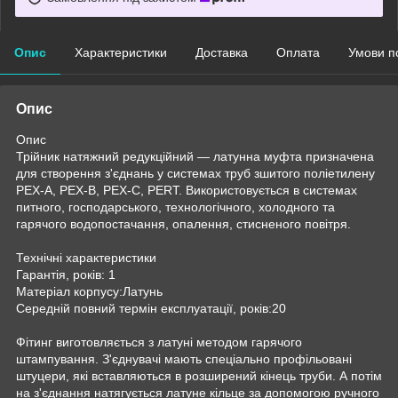
Опис
Характеристики
Доставка
Оплата
Умови п
Опис
Опис
Трійник натяжний редукційний — латунна муфта призначена
для створення з'єднань у системах труб зшитого поліетилену
PEX-A, PEX-B, PEX-C, PERT. Використовується в системах
питного, господарського, технологічного, холодного та
гарячого водопостачання, опалення, стисненого повітря.
Технічні характеристики
Гарантія, років: 1
Матеріал корпусу:Латунь
Середній повний термін експлуатації, років:20
Фітинг виготовляється з латуні методом гарячого
штампування. З'єднувачі мають спеціально профільовані
штуцери, які вставляються в розширений кінець труби. А потім
на з'єднання натягується латуне кільце за допомогою ручного