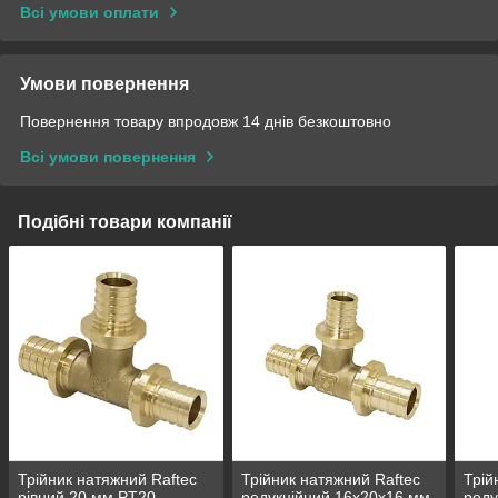
Всі умови оплати
Умови повернення
Повернення товару впродовж 14 днів безкоштовно
Всі умови повернення
Подібні товари компанії
Трійник натяжний Raftec
Трійник натяжний Raftec
Трій
рівний 20 мм PT20
редукційний 16x20x16 мм
реду