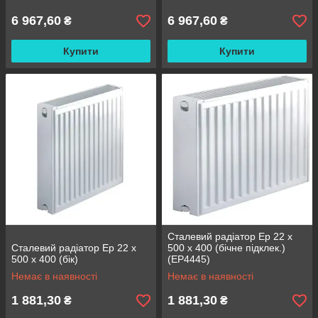
6 967,60
6 967,60
₴
₴
Купити
Купити
Сталевий радіатор Ep 22 x
Сталевий радіатор Ep 22 x
500 x 400 (бічне підклек.)
500 x 400 (бік)
(EP4445)
Немає в наявності
Немає в наявності
1 881,30
1 881,30
₴
₴