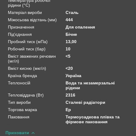
температура робочої
рідини (°C)
Матеріал вироби
Сталь
Міжосьова відстань (мм)
444
Призначення
Для опалення
Під'єднання
Бічне
Пробний тиск (мПа)
13,00
Робочий тиск (бар)
10
Вміст зважених речовин
<5
(мг/л)
Вміст кисню (мкг/л)
<20
Країна бренда
Україна
Теплоносій
Вода та незамерзальні
рідини
Тепловіддача (Вт)
2316
Тип вироби
Сталеві радіатори
Торгова марка
Ep
Паковання
Термоусадкова плівка та
фірмове паковання
Приховати