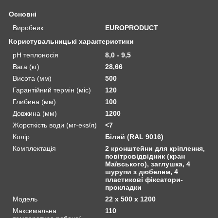
Основні
Виробник
EUROPRODUCT
Користувальницькі характеристики
pH теплоносія
8,0 - 9,5
Вага (кг)
28,66
Висота (мм)
500
Гарантійний термін (міс)
120
Глибина (мм)
100
Довжина (мм)
1200
Жорсткість води (мг-екв/л)
<7
Колір
Білий (RAL 9016)
Комплектація
2 кронштейни для кріплення,
повітровідвідник (кран
Маївського), заглушка, 4
шурупи з дюбелем, 4
пластикові фіксатори-
прокладки
Мoдель
22 x 500 x 1200
Максимальна
110