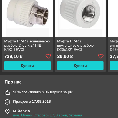
Муфта PP-R з зовнішньою
Муфта PP-R з
Муфт
різьбою D 63 x 2" ПІД
внутрішньою різьбою
внут
КЛЮЧ EVCI
D20х1/2" EVCI
D25х
739,10
36,60
37,
₴
₴
Купити
Купити
Про нас
96% позитивних з 96 відгуків за рік
Працює з 17.08.2018
м. Харків
вул. Олени Стасової 17, Харків, Україна