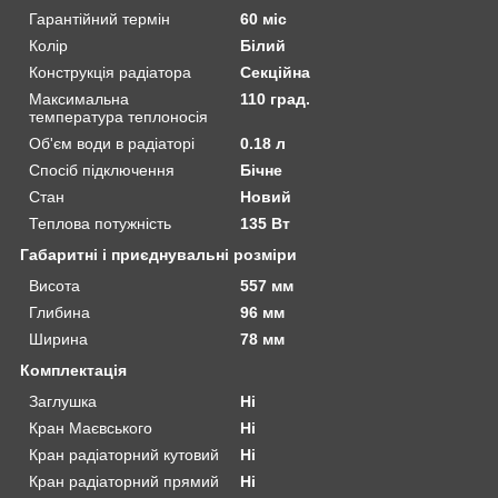
Гарантійний термін
60 міс
Колір
Білий
Конструкція радіатора
Секційна
Максимальна
110 град.
температура теплоносія
Об'єм води в радіаторі
0.18 л
Спосіб підключення
Бічне
Стан
Новий
Теплова потужність
135 Вт
Габаритні і приєднувальні розміри
Висота
557 мм
Глибина
96 мм
Ширина
78 мм
Комплектація
Заглушка
Ні
Кран Маєвського
Ні
Кран радіаторний кутовий
Ні
Кран радіаторний прямий
Ні