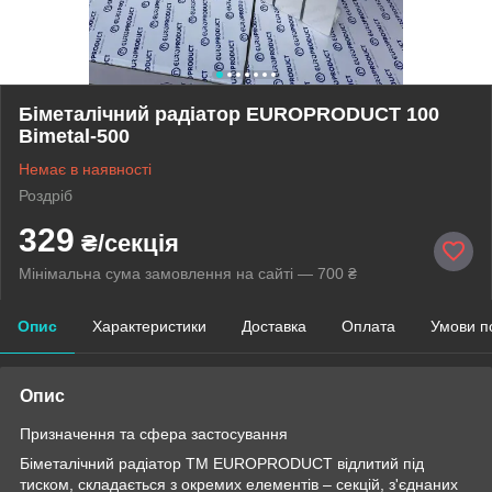
Біметалічний радіатор EUROPRODUCT 100
Bimetal-500
Немає в наявності
Роздріб
329
₴/секція
Мінімальна сума замовлення на сайті — 700 ₴
Опис
Характеристики
Доставка
Оплата
Умови п
Опис
Призначення та сфера застосування
Біметалічний радіатор TM EUROPRODUCT відлитий під
тиском, складається з окремих елементів – секцій, з'єднаних