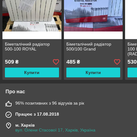
Біметалічний радіатор
Біметалічний радіатор
Біме
500-100 ROYAL
500/100 Grand
100 
(RAD
секц
509
485
530
₴
₴
Купити
Купити
Про нас
96% позитивних з 96 відгуків за рік
Працює з 17.08.2018
м. Харків
вул. Олени Стасової 17, Харків, Україна