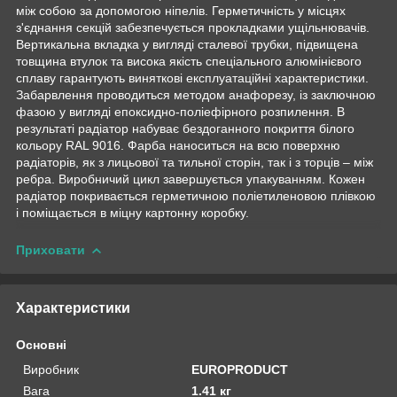
між собою за допомогою ніпелів. Герметичність у місцях
з'єднання секцій забезпечується прокладками ущільнювачів.
Вертикальна вкладка у вигляді сталевої трубки, підвищена
товщина втулок та висока якість спеціального алюмінієвого
сплаву гарантують виняткові експлуатаційні характеристики.
Забарвлення проводиться методом анафорезу, із заключною
фазою у вигляді епоксидно-поліефірного розпилення. В
результаті радіатор набуває бездоганного покриття білого
кольору RAL 9016. Фарба наноситься на всю поверхню
радіаторів, як з лицьової та тильної сторін, так і з торців – між
ребра. Виробничий цикл завершується упакуванням. Кожен
радіатор покривається герметичною поліетиленовою плівкою
і поміщається в міцну картонну коробку.
Приховати
Характеристики
Основні
Виробник
EUROPRODUCT
Вага
1.41 кг